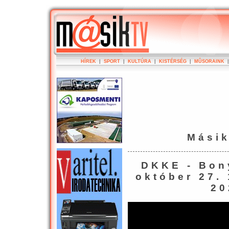
HÍREK
|
SPORT
|
KULTÚRA
|
KISTÉRSÉG
|
MÛSORAINK
Mási
DKKE - Bon
október 27.
20