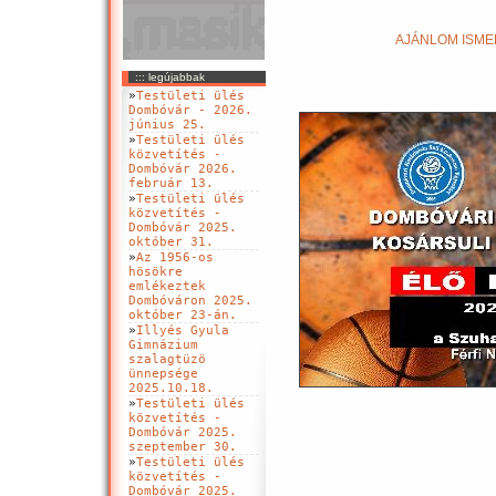
AJÁNLOM ISMER
::: legújabbak
»
Testületi ülés
Dombóvár - 2026.
június 25.
»
Testületi ülés
közvetítés -
Dombóvár 2026.
február 13.
»
Testületi ülés
közvetítés -
Dombóvár 2025.
október 31.
»
Az 1956-os
hösökre
emlékeztek
Dombóváron 2025.
október 23-án.
»
Illyés Gyula
Gimnázium
szalagtüzö
ünnepsége
2025.10.18.
»
Testületi ülés
közvetítés -
Dombóvár 2025.
szeptember 30.
»
Testületi ülés
közvetítés -
Dombóvár 2025.