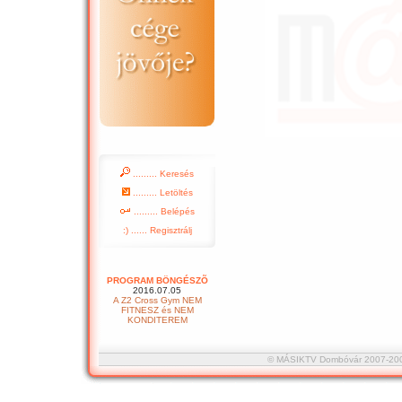
......... Keresés
......... Letöltés
......... Belépés
:) ...... Regisztrálj
PROGRAM BÖNGÉSZÕ
2016.07.05
A Z2 Cross Gym NEM
FITNESZ és NEM
KONDITEREM
© MÁSIKTV Dombóvár 2007-2008 :::