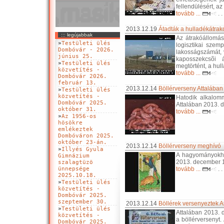
fellendülésért, 
tovább ...
. .
2013.12.19
Átadták a hulladékátra
::: legújabbak
Az átrakóállomás
»
Testületi ülés
logisztikai szem
Dombóvár - 2026.
lakosságszámát, 
június 25.
kaposszekcsõi
»
Testületi ülés
megtörtént, a hul
közvetítés -
tovább ...
Dombóvár 2026.
február 13.
2013.12.14
Böllérverseny Attalában
»
Testületi ülés
közvetítés -
Hatodik alkalom
Dombóvár 2025.
Attalában 2013. 
október 31.
tovább ...
»
Az 1956-os
hösökre
emlékeztek
Dombóváron 2025.
október 23-án.
2013.12.14
Böllérverseny meghívó
»
Illyés Gyula
A hagyományokho
Gimnázium
2013. december 
szalagtüzö
ünnepsége
tovább ...
. .
2025.10.18.
»
Testületi ülés
közvetítés -
Dombóvár 2025.
szeptember 30.
2013.12.14
Böllérek versenyeztek A
»
Testületi ülés
Attalában 2013.
közvetítés -
a böllérversenyt.
Dombóvár 2025.