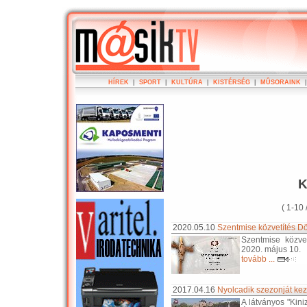
HÍREK
|
SPORT
|
KULTÚRA
|
KISTÉRSÉG
|
MÛSORAINK
K
( 1-10 
2020.05.10
Szentmise közvetítés Dö
Szentmise közve
2020. május 10.
tovább ...
2017.04.16
Nyolcadik szezonját ke
A látványos "Kin