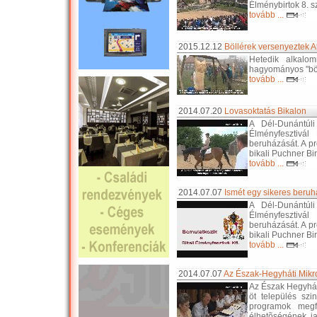
Élménybirtok 8. s
tovább ...
2015.12.12
Böllérek versenyeztek 
Hetedik alkalo
hagyományos "böl
tovább ...
2014.07.20
Lovasoktatás Bikalon
A Dél-Dunántúli
Élményfesztivál
beruházását. A pr
bikali Puchner Bir
tovább ...
2014.07.07
Ismét egy sikeres beruhá
A Dél-Dunántúli
Élményfesztivál
beruházását. A pr
bikali Puchner Bir
tovább ...
2014.07.07
Az Észak-Hegyháti Mikr
Az Észak Hegyhát 
öt település szi
programok megf
élhetõségének ja