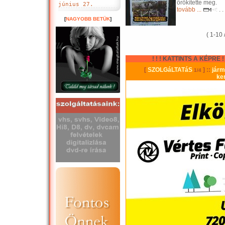
örökítette meg.
június 27.
tovább ...
. .
[
NAGYOBB BETÜK
]
( 1-10 
! ! ! KATTINTS A KÉPRE ! !