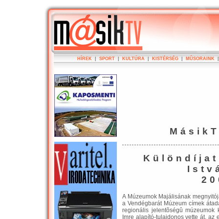
HÍREK
|
SPORT
|
KULTÚRA
|
KISTÉRSÉG
|
MÛSORAINK
Másik
Különdíjat
Ist
20
A Múzeumok Majálisának megnyitójá
a Vendégbarát Múzeum címek átadá
regionális jelentõségû múzeumok ka
Imre alapító-tulajdonos vette át, a