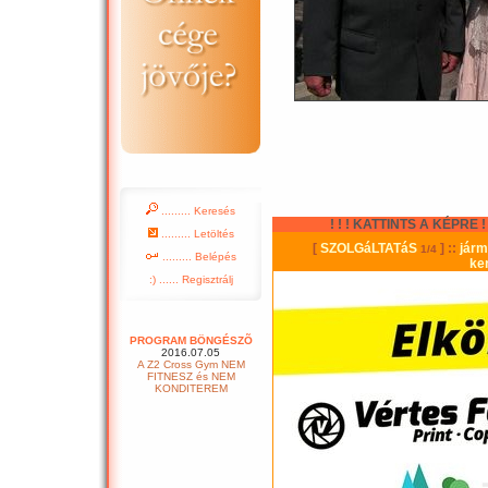
......... Keresés
! ! ! KATTINTS A KÉPRE ! !
......... Letöltés
......... Belépés
:) ...... Regisztrálj
PROGRAM BÖNGÉSZÕ
2016.07.05
A Z2 Cross Gym NEM
FITNESZ és NEM
KONDITEREM