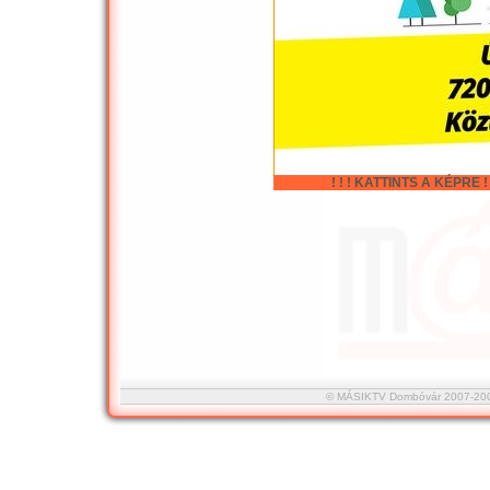
! ! ! KATTINTS A KÉPRE ! !
© MÁSIKTV Dombóvár 2007-2008 :::