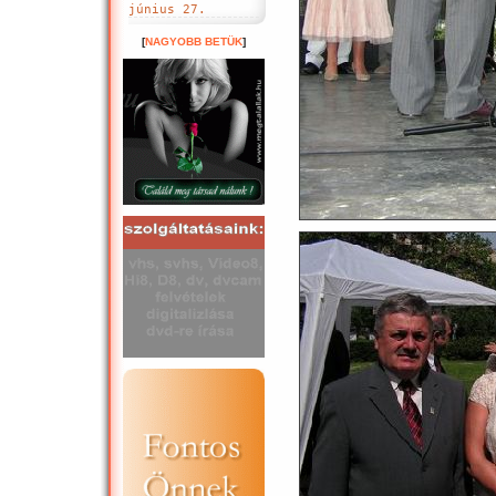
június 27.
[
NAGYOBB BETÜK
]