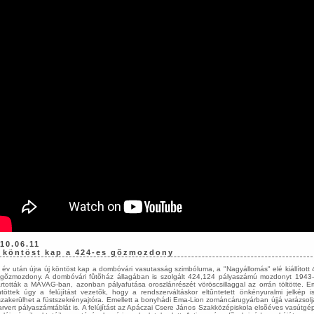
10.06.11
 köntöst kap a 424-es gõzmozdony
 év után újra új köntöst kap a dombóvári vasutasság szimbóluma, a "Nagyállomás" elé kiállított 
gõzmozdony. A dombóvári fûtõház állagában is szolgált 424,124 pályaszámú mozdonyt 1943
rtották a MÁVAG-ban, azonban pályafutása oroszlánrészét vöröscsillaggal az orrán töltötte. Em
töttek úgy a felújítást vezetõk, hogy a rendszerváltáskor eltûntetett önkényuralmi jelkép i
szakerülhet a füstszekrényajtóra. Emellett a bonyhádi Ema-Lion zománcárugyárban újjá varázsolj
arvert pályaszámtáblát is. A felújítást az Apáczai Csere János Szakközépiskola elsõéves vasútgé