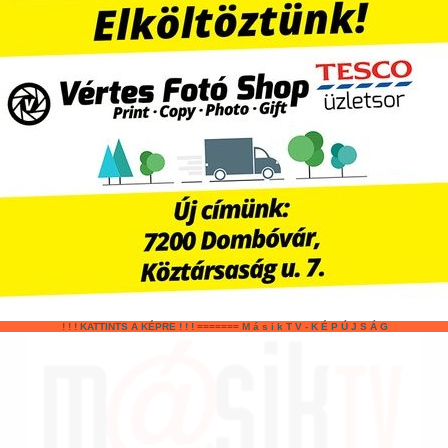
! ! ! KATTINTS A KÉPRE ! ! ! ======= M á s i k T V - K É P Ú J S Á G