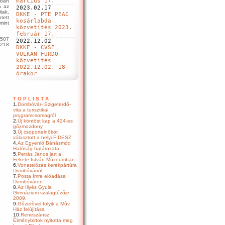
március 17.
yban
á az
2023.02.17
tak,
DKKE - PTE PEAC
tett
kosárlabda
mint
közvetítés 2023.
február 17.
1507
2022.12.02
7218
DKKE - CVSE
VULKÁN FÜRDÖ
közvetítés
2022.12.02. 18-
órakor
T O P L I S T A
1.
Dombóvár- Szigeterdõ-
vita a turisztikai
programcsomagról
2.
Új köntöst kap a 424-es
gõzmozdony
3.
Új csoportelnököt
választott a helyi FIDESZ
4.
Az Egyenlõ Bánásmód
Hatóság határozata
5.
Petrás János járt a
Fekete István Múzeumban
6.
Vonatelõzés kerékpártúra
Dombóvárról
7.
Posta Imre elõadása
Dombóváron
8.
Az Illyés Gyula
Gimnázium szalagtûzõje
2009.
9.
Gõzerõvel folyik a Mûv.
Ház felújítása
10.
Reneszánsz
Élménybirtok nyitotta meg