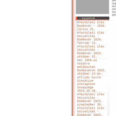
tan
seg
akc
mel
rés
git
::: legújabbak
»
Testületi ülés
Dombóvár - 2026.
június 25.
»
Testületi ülés
közvetítés -
Dombóvár 2026.
február 13.
»
Testületi ülés
közvetítés -
Dombóvár 2025.
október 31.
»
Az 1956-os
hösökre
emlékeztek
Dombóváron 2025.
október 23-án.
»
Illyés Gyula
Gimnázium
szalagtüzö
ünnepsége
2025.10.18.
»
Testületi ülés
közvetítés -
Dombóvár 2025.
szeptember 30.
»
Testületi ülés
közvetítés -
Dombóvár 2025.