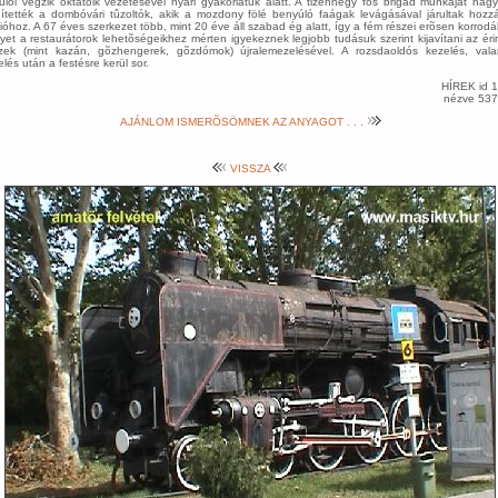
ulói végzik oktatóik vezetésével nyári gyakorlatuk alatt. A tizennégy fõs brigád munkáját nag
ítették a dombóvári tûzoltók, akik a mozdony fölé benyúló faágak levágásával járultak hozz
ióhoz. A 67 éves szerkezet több, mint 20 éve áll szabad ég alatt, így a fém részei erõsen korrodál
yet a restaurátorok lehetõségeikhez mérten igyekeznek legjobb tudásuk szerint kijavítani az érin
zek (mint kazán, gõzhengerek, gõzdómok) újralemezelésével. A rozsdaoldós kezelés, vala
telés után a festésre kerül sor.
HÍREK id 
nézve 53
AJÁNLOM ISMERÕSÖMNEK AZ ANYAGOT . . .
VISSZA