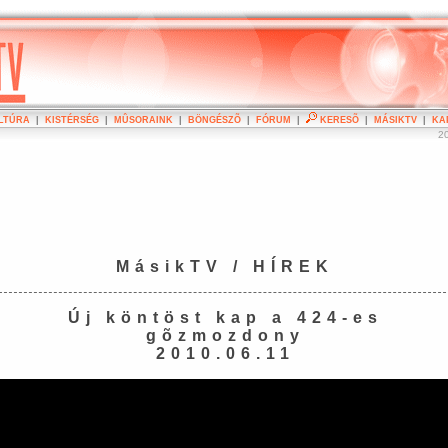
LTÚRA
|
KISTÉRSÉG
|
MÛSORAINK
|
BÖNGÉSZÕ
|
FÓRUM
|
KERESÕ
|
MÁSIKTV
|
KA
20
MásikTV / HÍREK
Új köntöst kap a 424-es
gõzmozdony
2010.06.11