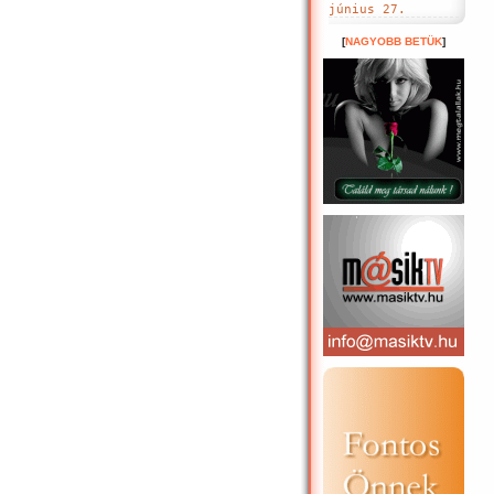
június 27.
[
NAGYOBB BETÜK
]