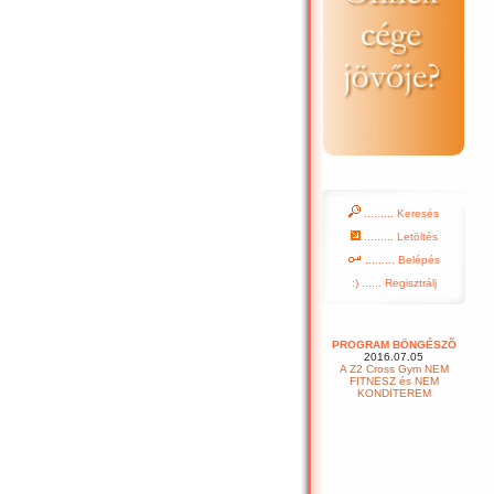
......... Keresés
......... Letöltés
......... Belépés
:) ...... Regisztrálj
PROGRAM BÖNGÉSZÕ
2016.07.05
A Z2 Cross Gym NEM
FITNESZ és NEM
KONDITEREM