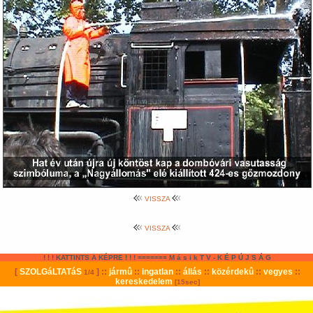
VISSZA
VISSZA
! ! ! KATTINTS A KÉPRE ! ! ! ======= M á s i k T V - K É P Ú J S Á G