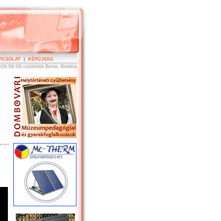
PCSOLAT
|
KÉPÚJSÁG
26.08.06 csütörtök Berta, Bettina