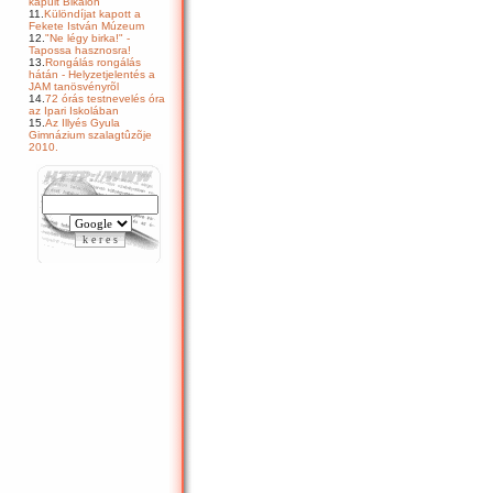
kapuit Bikalon
11.
Különdíjat kapott a
Fekete István Múzeum
12.
"Ne légy birka!" -
Tapossa hasznosra!
13.
Rongálás rongálás
hátán - Helyzetjelentés a
JAM tanösvényrõl
14.
72 órás testnevelés óra
az Ipari Iskolában
15.
Az Illyés Gyula
Gimnázium szalagtûzõje
2010.