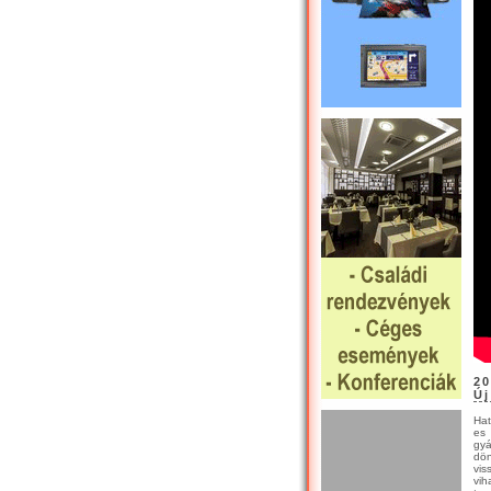
20
Új
Hat
es 
gyá
dön
vis
vih