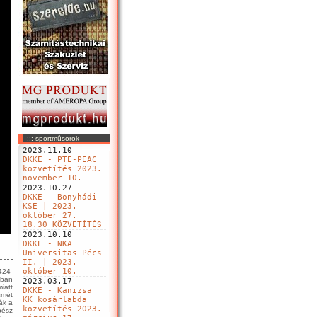
::: sportmûsorok
2023.11.10
DKKE - PTE-PEAC
közvetítés 2023.
november 10.
2023.10.27
DKKE - Bonyhádi
KSE | 2023.
október 27.
18.30 KÖZVETÍTÉS
2023.10.10
DKKE - NKA
Universitas Pécs
II. | 2023.
október 10.
424-
-ban
2023.03.17
iatt
DKKE - Kanizsa
smét
KK kosárlabda
ák a
közvetítés 2023.
pész