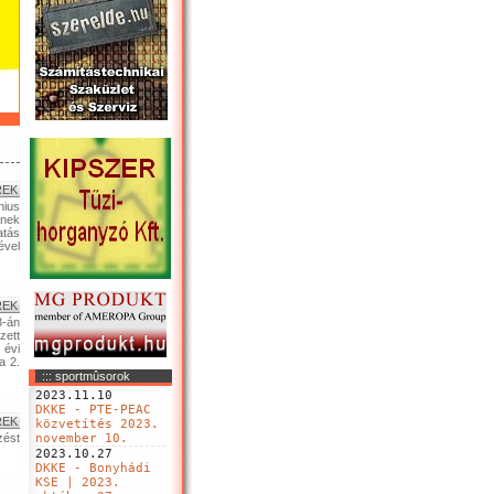
REK
nius
ének
atás
ével
REK
3-án
zett
évi
a 2.
::: sportmûsorok
2023.11.10
DKKE - PTE-PEAC
REK
közvetítés 2023.
zést
november 10.
2023.10.27
DKKE - Bonyhádi
KSE | 2023.