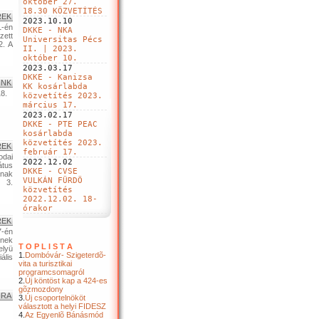
október 27.
18.30 KÖZVETÍTÉS
REK
2023.10.10
1-én
DKKE - NKA
zett
Universitas Pécs
2. A
II. | 2023.
október 10.
2023.03.17
DKKE - Kanizsa
INK
KK kosárlabda
8.
közvetítés 2023.
március 17.
2023.02.17
DKKE - PTE PEAC
kosárlabda
közvetítés 2023.
REK
február 17.
odai
2022.12.02
átus
DKKE - CVSE
nak
VULKÁN FÜRDÖ
l 3.
közvetítés
2022.12.02. 18-
órakor
REK
7-én
ének
T O P L I S T A
lyü
1.
Dombóvár- Szigeterdõ-
ális
vita a turisztikai
programcsomagról
2.
Új köntöst kap a 424-es
gõzmozdony
ÚRA
3.
Új csoportelnököt
választott a helyi FIDESZ
4.
Az Egyenlõ Bánásmód