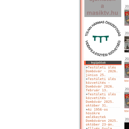
20
20
20
::: legújabbak
»
Testületi ülés
Dombóvár - 2026.
június 25.
»
Testületi ülés
tov
közvetítés -
Dombóvár 2026.
20
február 13.
»
Testületi ülés
közvetítés -
Dombóvár 2025.
október 31.
»
Az 1956-os
tov
hösökre
emlékeztek
20
Dombóváron 2025.
október 23-án.
»
Illyés Gyula