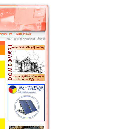
PCSOLAT
|
KÉPÚJSÁG
2026.08.08 szombat László