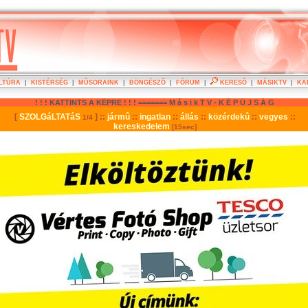
LTÚRA
|
KISTÉRSÉG
|
MÛSORAINK
|
BÖNGÉSZÕ
|
FÓRUM
|
KERESÕ
|
MÁSIKTV
|
KA
! ! ! KATTINTS A KÉPRE ! ! ! ======= M á s i k T V - K É P Ú J S Á G