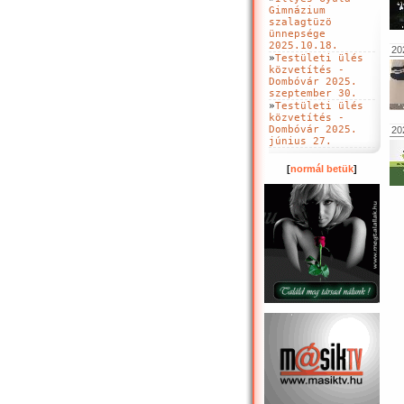
Gimnázium
szalagtüzö
ünnepsége
2025.10.18.
20
»
Testületi ülés
közvetítés -
Dombóvár 2025.
szeptember 30.
»
Testületi ülés
közvetítés -
Dombóvár 2025.
20
június 27.
[
normál betük
]