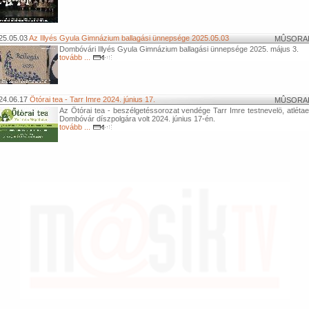
25.05.03
Az Illyés Gyula Gimnázium ballagási ünnepsége 2025.05.03
MÛSORA
Dombóvári Illyés Gyula Gimnázium ballagási ünnepsége 2025. május 3.
tovább ...
24.06.17
Ötórai tea - Tarr Imre 2024. június 17.
MÛSORA
Az Ötórai tea - beszélgetéssorozat vendége Tarr Imre testnevelö, atléta
Dombóvár díszpolgára volt 2024. június 17-én.
tovább ...