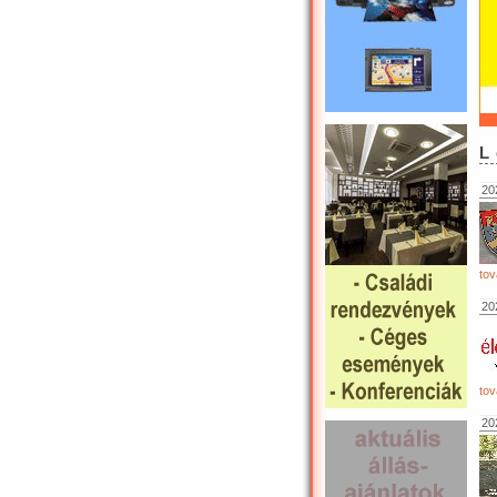
L
20
tov
20
tov
20