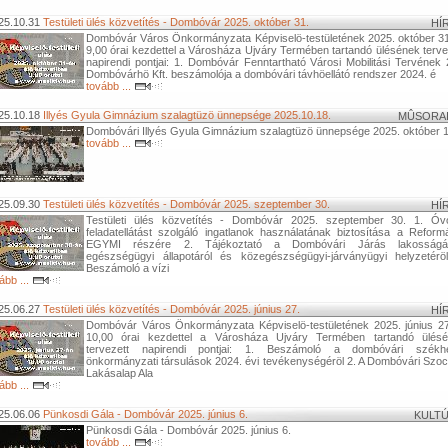
25.10.31
Testületi ülés közvetítés - Dombóvár 2025. október 31.
HÍ
Dombóvár Város Önkormányzata Képviselö-testületének 2025. október 3
9,00 órai kezdettel a Városháza Ujváry Termében tartandó ülésének terve
napirendi pontjai: 1. Dombóvár Fenntartható Városi Mobilitási Tervének 
Dombóvárhö Kft. beszámolója a dombóvári távhöellátó rendszer 2024. é
tovább ...
25.10.18
Illyés Gyula Gimnázium szalagtüzö ünnepsége 2025.10.18.
MÛSORA
Dombóvári Illyés Gyula Gimnázium szalagtüzö ünnepsége 2025. október 1
tovább ...
25.09.30
Testületi ülés közvetítés - Dombóvár 2025. szeptember 30.
HÍ
Testületi ülés közvetítés - Dombóvár 2025. szeptember 30. 1. Óv
feladatellátást szolgáló ingatlanok használatának biztosítása a Reform
EGYMI részére 2. Tájékoztató a Dombóvári Járás lakosságá
egészségügyi állapotáról és közegészségügyi-járványügyi helyzetérö
Beszámoló a vízi
ább ...
25.06.27
Testületi ülés közvetítés - Dombóvár 2025. június 27.
HÍ
Dombóvár Város Önkormányzata Képviselö-testületének 2025. június 2
10,00 órai kezdettel a Városháza Ujváry Termében tartandó ülés
tervezett napirendi pontjai: 1. Beszámoló a dombóvári székhe
önkormányzati társulások 2024. évi tevékenységéröl 2. A Dombóvári Szoci
Lakásalap Ala
ább ...
25.06.06
Pünkosdi Gála - Dombóvár 2025. június 6.
KULT
Pünkosdi Gála - Dombóvár 2025. június 6.
tovább ...