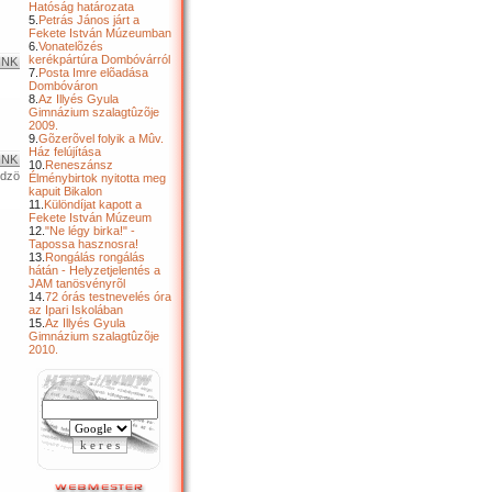
Hatóság határozata
5.
Petrás János járt a
Fekete István Múzeumban
6.
Vonatelõzés
kerékpártúra Dombóvárról
INK
7.
Posta Imre elõadása
Dombóváron
8.
Az Illyés Gyula
Gimnázium szalagtûzõje
2009.
9.
Gõzerõvel folyik a Mûv.
Ház felújítása
INK
10.
Reneszánsz
edzö
Élménybirtok nyitotta meg
kapuit Bikalon
11.
Különdíjat kapott a
Fekete István Múzeum
12.
"Ne légy birka!" -
Tapossa hasznosra!
13.
Rongálás rongálás
hátán - Helyzetjelentés a
JAM tanösvényrõl
14.
72 órás testnevelés óra
az Ipari Iskolában
15.
Az Illyés Gyula
Gimnázium szalagtûzõje
2010.