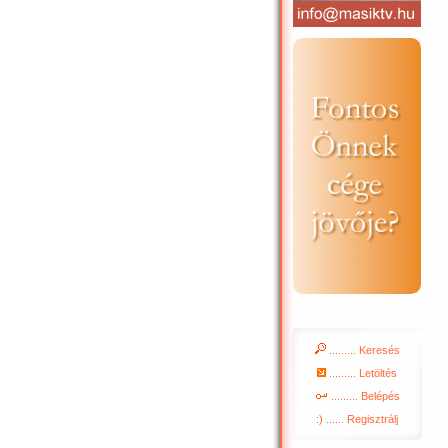
......... Keresés
......... Letöltés
......... Belépés
:) ...... Regisztrálj