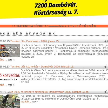
! ! ! KATTINTS A KÉPRE ! ! ! ======= M á s i k T V - K É P Ú J S Á G
egújabb anyagaink
26.06.25
Testületi ülés Dombóvár - 2026. június 25.
HÍ
Dombóvár Város Önkormányzata Képvisel&#337;-testületének 2026. jú
25.-én 9.00 órai kezdettel a Városháza Ujváry Termében tartandó ülés
tervezett napirendi pontjai: 1. Beszámoló a dombóvári távhöszolgált
ellátásról a 2025. évben 2. Beszámoló az önkormányzat részvétel
müködö ön
ább ...
26.02.13
Testületi ülés közvetítés - Dombóvár 2026. február 13.
HÍ
Dombóvár Város Önkormányzata Képviselö-testületének 2026. február 1
9.00 órai kezdettel a Városháza Ujváry Termében tartandó ülésére terve
napirendi pontjai: 1. Dombóvár Város Önkormányzata 2025. 
költségvetéséröl szóló 3/2025. (II. 14.) önkormányzati rendelet módosítás
Az önk
ább ...
25.10.23
Az 1956-os hösökre emlékeztek Dombóváron 2025. október 23-án.
HÍ
Az 1956-os forradalom és szabadságharc emléknapján megemléke
tartottak az 1956-os emlékmünél Dombóváron 2025. október 23-án.
tovább ...