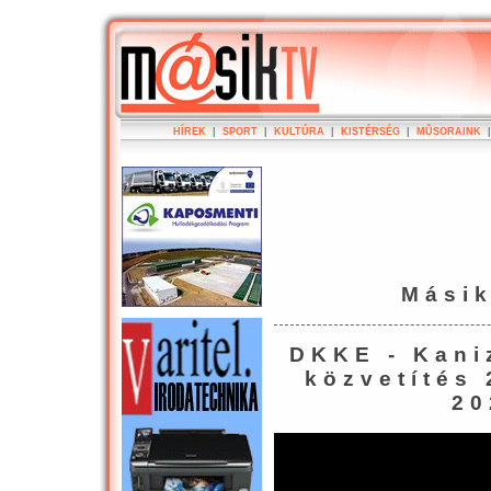
HÍREK
|
SPORT
|
KULTÚRA
|
KISTÉRSÉG
|
MÛSORAINK
Mási
DKKE - Kani
közvetítés 
20