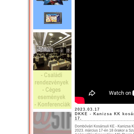
2023.03.17
DKKE - Kanizsa KK kosár
17.
Dombóvári Kosársuli KE - Kanizsa K
2023. március 17-én 18 órakor a Sz