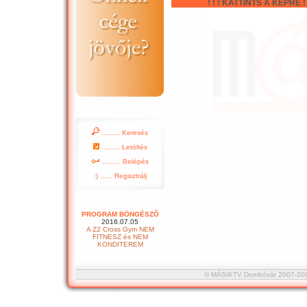
! ! ! KATTINTS A KÉPRE ! !
......... Keresés
......... Letöltés
......... Belépés
:) ...... Regisztrálj
PROGRAM BÖNGÉSZÕ
2016.07.05
A Z2 Cross Gym NEM
FITNESZ és NEM
KONDITEREM
© MÁSIKTV Dombóvár 2007-2008 :::