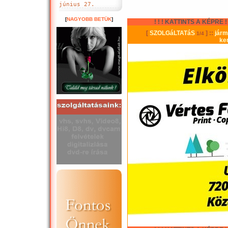
június 27.
[
NAGYOBB BETÜK
]
! ! ! KATTINTS A KÉPRE ! !