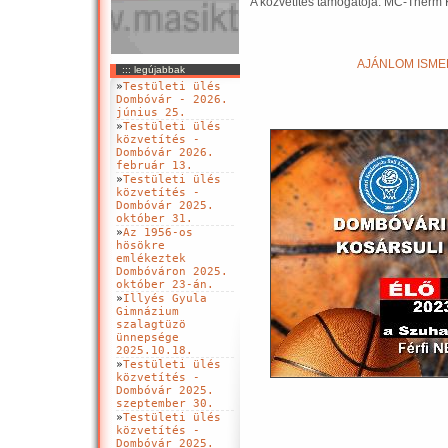
A közvetítés támogatója: MC-Therm K
AJÁNLOM ISMER
::: legújabbak
»
Testületi ülés
Dombóvár - 2026.
június 25.
»
Testületi ülés
közvetítés -
Dombóvár 2026.
február 13.
»
Testületi ülés
közvetítés -
Dombóvár 2025.
október 31.
»
Az 1956-os
hösökre
emlékeztek
Dombóváron 2025.
október 23-án.
»
Illyés Gyula
Gimnázium
szalagtüzö
ünnepsége
2025.10.18.
»
Testületi ülés
közvetítés -
Dombóvár 2025.
szeptember 30.
»
Testületi ülés
közvetítés -
Dombóvár 2025.