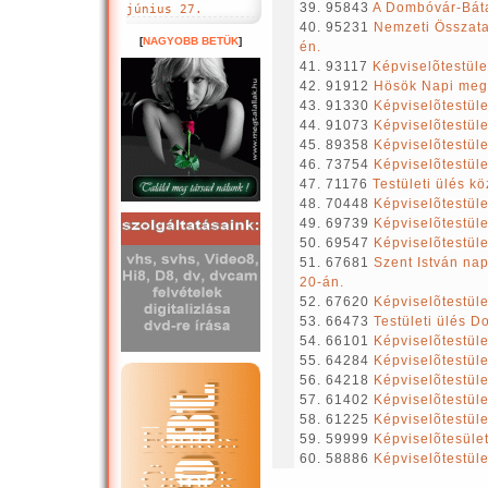
39. 95843
A Dombóvár-Báta
június 27.
40. 95231
Nemzeti Összata
[
NAGYOBB BETÜK
]
én.
41. 93117
Képviselõtestüle
42. 91912
Hösök Napi meg
43. 91330
Képviselõtestüle
44. 91073
Képviselõtestüle
45. 89358
Képviselõtestüle
46. 73754
Képviselõtestüle
47. 71176
Testületi ülés k
48. 70448
Képviselõtestüle
49. 69739
Képviselõtestüle
50. 69547
Képviselõtestület
51. 67681
Szent István na
20-án.
52. 67620
Képviselõtestüle
53. 66473
Testületi ülés D
54. 66101
Képviselõtestület
55. 64284
Képviselõtestüle
56. 64218
Képviselõtestüle
57. 61402
Képviselõtestüle
58. 61225
Képviselõtestüle
59. 59999
Képviselõtesület
60. 58886
Képviselõtestüle