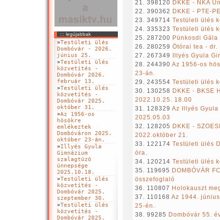
21. 398120
DKKE - NKA Univ
22. 390362
DKKE - PTE-PE
23. 349714
Testületi ülés 
24. 335323
Testületi ülés
::: legújabbak
25. 287200
Pünkosdi Gála 
»
Testületi ülés
26. 280259
Ötórai tea - d
Dombóvár - 2026.
június 25.
27. 267349
Illyés Gyula G
»
Testületi ülés
28. 244390
Az 1956-os hö
közvetítés -
23-án.
Dombóvár 2026.
február 13.
29. 243554
Testületi ülés 
»
Testületi ülés
30. 130258
DKKE - BKSE H
közvetítés -
2022.10.25. 18.00
Dombóvár 2025.
október 31.
31. 128329
Az Illyés Gyul
»
Az 1956-os
2025.05.03
hösökre
32. 128205
DKKE - SZOESE
emlékeztek
Dombóváron 2025.
2022.október 21.
október 23-án.
33. 122174
Testületi ülés 
»
Illyés Gyula
óra.
Gimnázium
szalagtüzö
34. 120214
Testületi ülés 
ünnepsége
35. 119695
DOMBÓVÁR FC 
2025.10.18.
»
Testületi ülés
összefoglaló
közvetítés -
36. 110807
Holokauszt me
Dombóvár 2025.
37. 110168
Az 1944. júniu
szeptember 30.
»
Testületi ülés
25-én.
közvetítés -
38. 99285
Dombóvár 55. év
Dombóvár 2025.