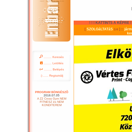
! ! ! KATTINTS A KÉPRE ! !
......... Keresés
......... Letöltés
......... Belépés
:) ...... Regisztrálj
PROGRAM BÖNGÉSZÕ
2016.07.05
A Z2 Cross Gym NEM
FITNESZ és NEM
KONDITEREM