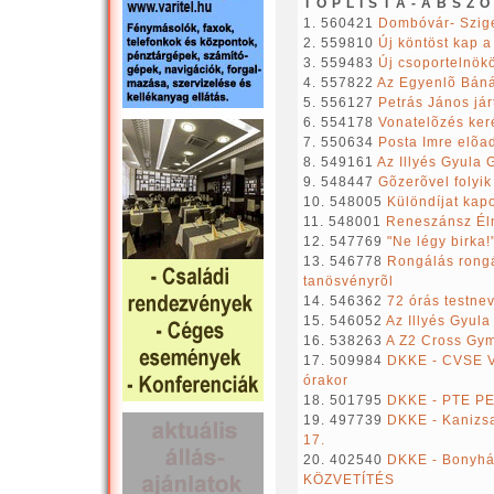
T O P L I S T A - A B S Z O
1. 560421
Dombóvár- Szige
2. 559810
Új köntöst kap 
3. 559483
Új csoportelnökö
4. 557822
Az Egyenlõ Bán
5. 556127
Petrás János já
6. 554178
Vonatelõzés ker
7. 550634
Posta Imre elõ
8. 549161
Az Illyés Gyula
9. 548447
Gõzerõvel folyik
10. 548005
Különdíjat kap
11. 548001
Reneszánsz Élm
12. 547769
"Ne légy birka!
13. 546778
Rongálás rongá
tanösvényrõl
14. 546362
72 órás testnev
15. 546052
Az Illyés Gyul
16. 538263
A Z2 Cross G
17. 509984
DKKE - CVSE V
órakor
18. 501795
DKKE - PTE PEA
19. 497739
DKKE - Kanizsa
17.
20. 402540
DKKE - Bonyhád
KÖZVETÍTÉS