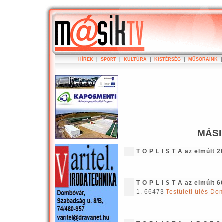
HÍREK
|
SPORT
|
KULTÚRA
|
KISTÉRSÉG
|
MÛSORAINK
MÁSI
T O P L I S T A az elmúlt 
T O P L I S T A az elmúlt 
1. 66473
Testületi ülés Do