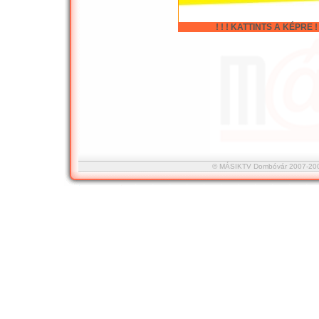
! ! ! KATTINTS A KÉPRE ! !
© MÁSIKTV Dombóvár 2007-2008 :::