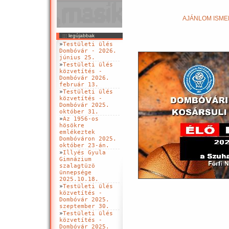
AJÁNLOM ISMER
::: legújabbak
»
Testületi ülés
Dombóvár - 2026.
június 25.
»
Testületi ülés
közvetítés -
Dombóvár 2026.
február 13.
»
Testületi ülés
közvetítés -
Dombóvár 2025.
október 31.
»
Az 1956-os
hösökre
emlékeztek
Dombóváron 2025.
október 23-án.
»
Illyés Gyula
Gimnázium
szalagtüzö
ünnepsége
2025.10.18.
»
Testületi ülés
közvetítés -
Dombóvár 2025.
szeptember 30.
»
Testületi ülés
közvetítés -
Dombóvár 2025.