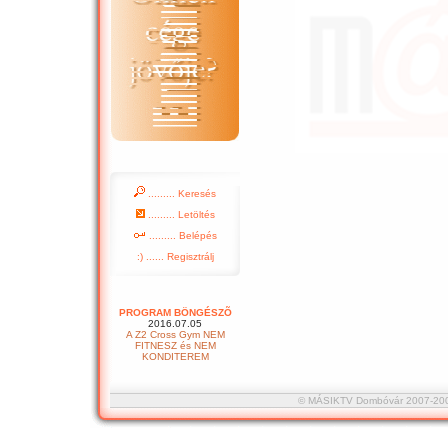
......... Keresés
......... Letöltés
......... Belépés
:) ...... Regisztrálj
PROGRAM BÖNGÉSZÕ
2016.07.05
A Z2 Cross Gym NEM
FITNESZ és NEM
KONDITEREM
© MÁSIKTV Dombóvár 2007-2008 :::