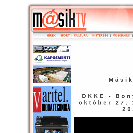
HÍREK
|
SPORT
|
KULTÚRA
|
KISTÉRSÉG
|
MÛSORAINK
Mási
DKKE - Bon
október 27.
20