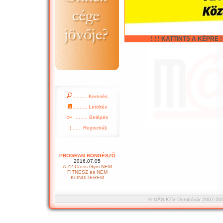
! ! ! KATTINTS A KÉPRE ! !
......... Keresés
......... Letöltés
......... Belépés
:) ...... Regisztrálj
PROGRAM BÖNGÉSZÕ
2016.07.05
A Z2 Cross Gym NEM
FITNESZ és NEM
KONDITEREM
© MÁSIKTV Dombóvár 2007-2008 :::