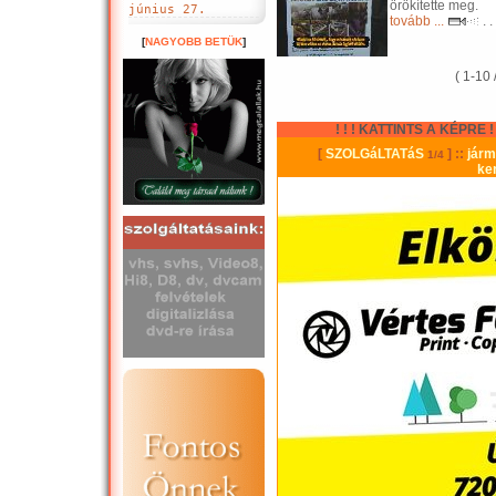
örökítette meg.
június 27.
tovább ...
. .
[
NAGYOBB BETÜK
]
( 1-10 
! ! ! KATTINTS A KÉPRE ! !