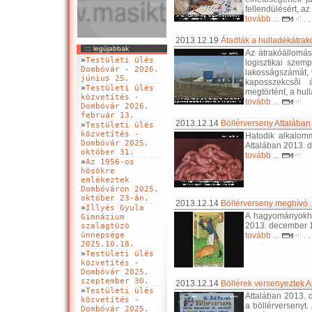
fellendülésért, 
tovább ...
. .
2013.12.19
Átadták a hulladékátra
::: legújabbak
Az átrakóállomás
»
Testületi ülés
logisztikai szem
Dombóvár - 2026.
lakosságszámát, 
június 25.
kaposszekcsõi
»
Testületi ülés
megtörtént, a hul
közvetítés -
tovább ...
Dombóvár 2026.
február 13.
2013.12.14
Böllérverseny Attalában
»
Testületi ülés
közvetítés -
Hatodik alkalom
Dombóvár 2025.
Attalában 2013. 
október 31.
tovább ...
»
Az 1956-os
hösökre
emlékeztek
Dombóváron 2025.
október 23-án.
2013.12.14
Böllérverseny meghívó
»
Illyés Gyula
A hagyományokho
Gimnázium
2013. december 
szalagtüzö
ünnepsége
tovább ...
. .
2025.10.18.
»
Testületi ülés
közvetítés -
Dombóvár 2025.
szeptember 30.
2013.12.14
Böllérek versenyeztek A
»
Testületi ülés
Attalában 2013.
közvetítés -
a böllérversenyt.
Dombóvár 2025.