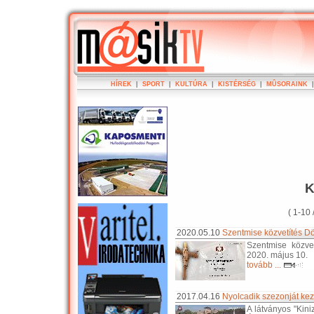
HÍREK
|
SPORT
|
KULTÚRA
|
KISTÉRSÉG
|
MÛSORAINK
K
( 1-10 
2020.05.10
Szentmise közvetítés Dö
Szentmise közve
2020. május 10.
tovább ...
2017.04.16
Nyolcadik szezonját ke
A látványos "Kin