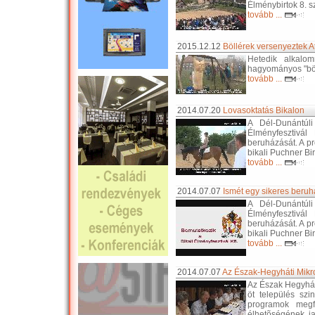
Élménybirtok 8. s
tovább ...
2015.12.12
Böllérek versenyeztek 
Hetedik alkalo
hagyományos "böl
tovább ...
2014.07.20
Lovasoktatás Bikalon
A Dél-Dunántúli
Élményfesztivál
beruházását. A pr
bikali Puchner Bir
tovább ...
2014.07.07
Ismét egy sikeres beruhá
A Dél-Dunántúli
Élményfesztivál
beruházását. A pr
bikali Puchner Bir
tovább ...
2014.07.07
Az Észak-Hegyháti Mikr
Az Észak Hegyhát 
öt település szi
programok megf
élhetõségének ja