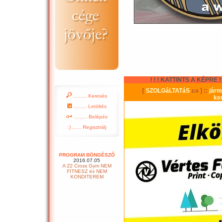
! ! ! KATTINTS A KÉPRE ! !
......... Keresés
......... Letöltés
......... Belépés
:) ...... Regisztrálj
PROGRAM BÖNGÉSZÕ
2016.07.05
A Z2 Cross Gym NEM
FITNESZ és NEM
KONDITEREM