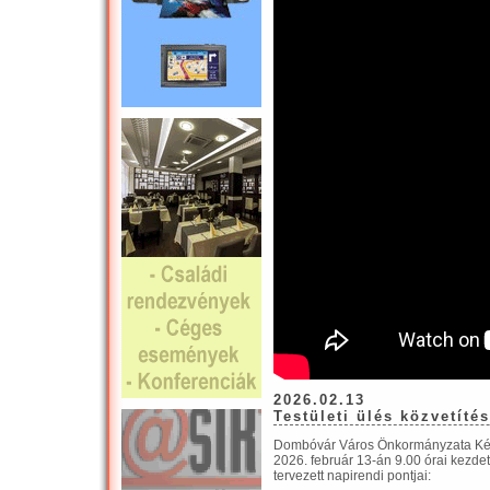
2026.02.13
Testületi ülés közvetíté
Dombóvár Város Önkormányzata Kép
2026. február 13-án 9.00 órai kezde
tervezett napirendi pontjai: