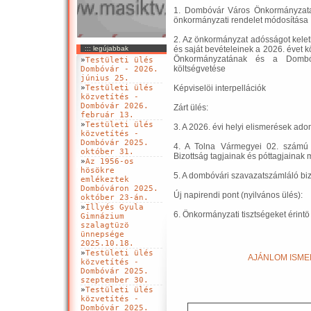
1. Dombóvár Város Önkormányzata 2
önkormányzati rendelet módosítása
2. Az önkormányzat adósságot keletk
::: legújabbak
és saját bevételeinek a 2026. évet
Önkormányzatának és a Dombóv
»
Testületi ülés
költségvetése
Dombóvár - 2026.
június 25.
»
Testületi ülés
Képviselöi interpellációk
közvetítés -
Dombóvár 2026.
Zárt ülés:
február 13.
»
Testületi ülés
3. A 2026. évi helyi elismerések a
közvetítés -
Dombóvár 2025.
4. A Tolna Vármegyei 02. számú O
október 31.
Bizottság tagjainak és póttagjainak
»
Az 1956-os
hösökre
5. A dombóvári szavazatszámláló bi
emlékeztek
Dombóváron 2025.
Új napirendi pont (nyilvános ülés):
október 23-án.
»
Illyés Gyula
6. Önkormányzati tisztségeket érintö
Gimnázium
szalagtüzö
ünnepsége
2025.10.18.
»
Testületi ülés
AJÁNLOM ISMER
közvetítés -
Dombóvár 2025.
szeptember 30.
»
Testületi ülés
közvetítés -
Dombóvár 2025.