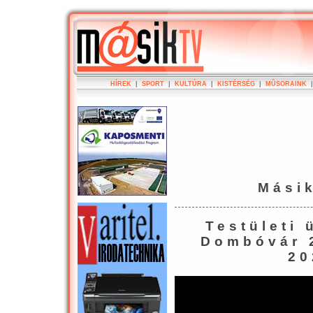
HÍREK
|
SPORT
|
KULTÚRA
|
KISTÉRSÉG
|
MÛSORAINK
Mási
Testületi 
Dombóvár 2
20