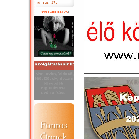
június 27.
[
NAGYOBB BETÜK
]