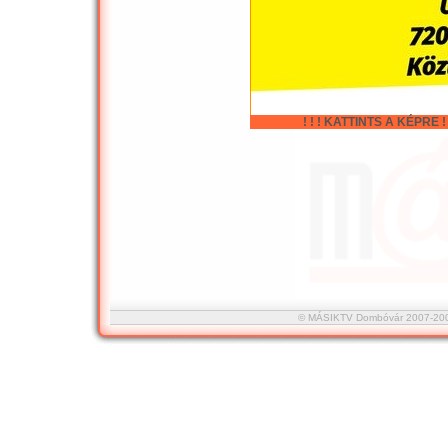
! ! ! KATTINTS A KÉPRE ! !
© MÁSIKTV Dombóvár 2007-2008 :::