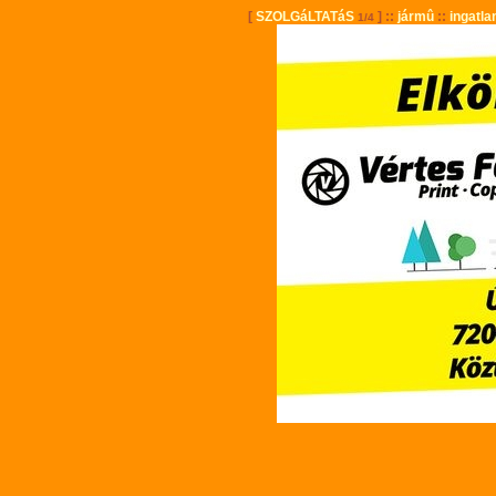
[
SZOLGáLTATáS
] ::
jármû
::
ingatla
1/4