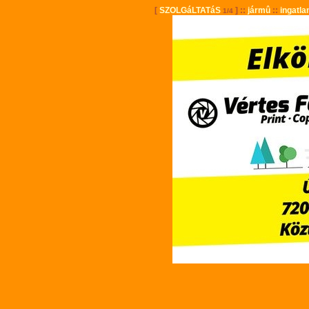
[
SZOLGáLTATáS
] ::
jármû
::
ingatla
1/4