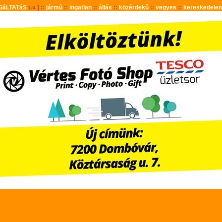
GáLTATáS
] ::
jármû
::
ingatlan
::
állás
::
közérdekû
::
vegyes
::
kereskedele
1/4