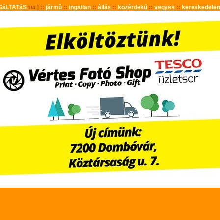
GáLTATáS
] ::
jármû
::
ingatlan
::
állás
::
közérdekû
::
vegyes
::
kereskedele
1/4