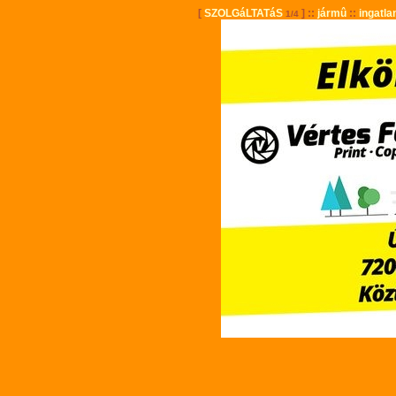
[
SZOLGáLTATáS
] ::
jármû
::
ingatla
1/4