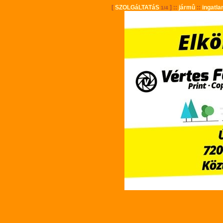
[
SZOLGáLTATáS
] ::
jármû
::
ingatla
1/4