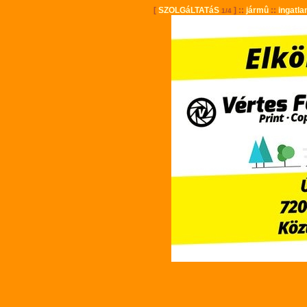
[
SZOLGáLTATáS
] ::
jármû
::
ingatla
1/4