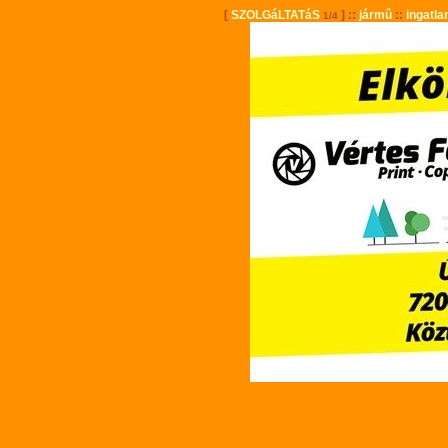
[
SZOLGáLTATáS
] ::
jármû
::
ingatla
1/4