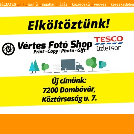
GáLTATáS
] ::
jármû
::
ingatlan
::
állás
::
közérdekû
::
vegyes
::
kereskedele
1/4