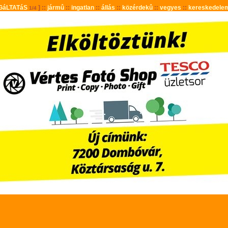
GáLTATáS
] ::
jármû
::
ingatlan
::
állás
::
közérdekû
::
vegyes
::
kereskedele
1/4