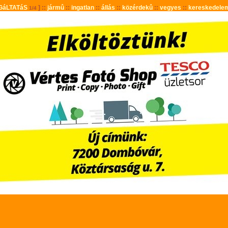
GáLTATáS
] ::
jármû
::
ingatlan
::
állás
::
közérdekû
::
vegyes
::
kereskedele
1/4