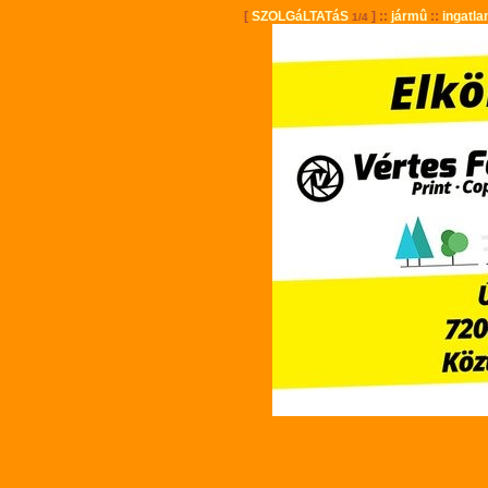
[
SZOLGáLTATáS
] ::
jármû
::
ingatla
1/4