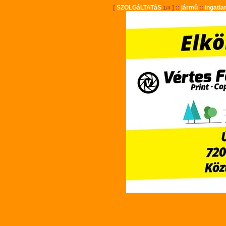
[
SZOLGáLTATáS
] ::
jármû
::
ingatla
1/4