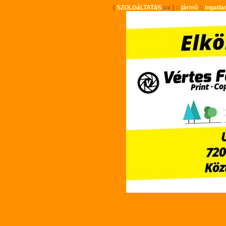
[
SZOLGáLTATáS
] ::
jármû
::
ingatla
1/4