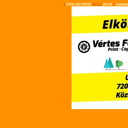
[
SZOLGáLTATáS
] ::
jármû
::
ingatla
1/4