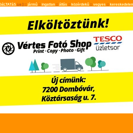
GáLTATáS
] ::
jármû
::
ingatlan
::
állás
::
közérdekû
::
vegyes
::
kereskedele
1/4