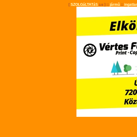
[
SZOLGáLTATáS
] ::
jármû
::
ingatla
1/4