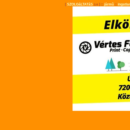
[
SZOLGáLTATáS
] ::
jármû
::
ingatla
1/4